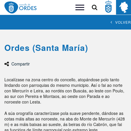
Buscar
Toggle
navigation
VOLVER
Ordes (Santa María)
Compartir
Localízase na zona centro do concello, atopándose polo tanto
lindando con parroquias do mesmo municipio. Así o fai ao norte
con Mercurín e Leira, ao nordés con Buscás, ao leste con Poulo,
ao sur con Pereira e Montaos, ao oeste con Parada e ao
noroeste con Lesta.
A súa orografía caracterízase pola suave pendente, dándose as
cotas máis altas ao noroeste, na aba do Monte de Mercurín (428
m) e as máis baixas ao sueste, ás beiras do río Cabrón, que fai
as funcións de límite parroquial polo extremo leste.