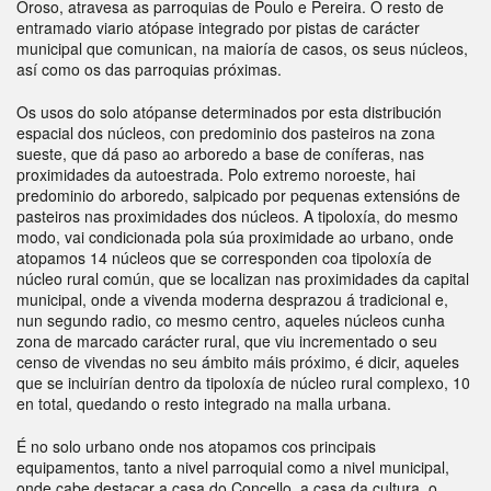
Oroso, atravesa as parroquias de Poulo e Pereira. O resto de
entramado viario atópase integrado por pistas de carácter
municipal que comunican, na maioría de casos, os seus núcleos,
así como os das parroquias próximas.
Os usos do solo atópanse determinados por esta distribución
espacial dos núcleos, con predominio dos pasteiros na zona
sueste, que dá paso ao arboredo a base de coníferas, nas
proximidades da autoestrada. Polo extremo noroeste, hai
predominio do arboredo, salpicado por pequenas extensións de
pasteiros nas proximidades dos núcleos. A tipoloxía, do mesmo
modo, vai condicionada pola súa proximidade ao urbano, onde
atopamos 14 núcleos que se corresponden coa tipoloxía de
núcleo rural común, que se localizan nas proximidades da capital
municipal, onde a vivenda moderna desprazou á tradicional e,
nun segundo radio, co mesmo centro, aqueles núcleos cunha
zona de marcado carácter rural, que viu incrementado o seu
censo de vivendas no seu ámbito máis próximo, é dicir, aqueles
que se incluirían dentro da tipoloxía de núcleo rural complexo, 10
en total, quedando o resto integrado na malla urbana.
É no solo urbano onde nos atopamos cos principais
equipamentos, tanto a nivel parroquial como a nivel municipal,
onde cabe destacar a casa do Concello, a casa da cultura, o