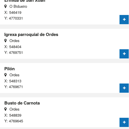
Ermida de San Xoán
O Bidueiro
X: 546419
Y: 4770331
Igrexa parroquial de Ordes
Ordes
X: 548404
Y: 4769751
Pilón
Ordes
X: 548313
Y: 4769671
Busto de Carnota
Ordes
X: 548839
Y: 4769645