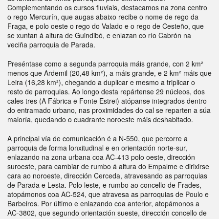
Complementando os cursos fluviais, destacamos na zona centro
o rego Mercurín, que augas abaixo recibe o nome de rego da
Fraga, e polo oeste o rego do Valado e o rego de Cesteño, que
se xuntan á altura de Guindibó, e enlazan co río Cabrón na
veciña parroquia de Parada.
Preséntase como a segunda parroquia máis grande, con 2 km²
menos que Ardemil (20,48 km²), a máis grande, e 2 km² máis que
Leira (16,28 km²), chegando a duplicar e mesmo a triplicar o
resto de parroquias. Ao longo desta repártense 29 núcleos, dos
cales tres (A Fábrica e Fonte Estrei) atópanse integrados dentro
do entramado urbano, nas proximidades do cal se reparten a súa
maioría, quedando o cuadrante noroeste máis deshabitado.
A principal vía de comunicación é a N-550, que percorre a
parroquia de forma lonxitudinal e en orientación norte-sur,
enlazando na zona urbana coa AC-413 polo oeste, dirección
suroeste, para cambiar de rumbo á altura do Empalme e dirixirse
cara ao noroeste, dirección Cerceda, atravesando as parroquias
de Parada e Lesta. Polo leste, e rumbo ao concello de Frades,
atopámonos coa AC-524, que atravesa as parroquias de Poulo e
Barbeiros. Por último e enlazando coa anterior, atopámonos a
AC-3802, que segundo orientación sueste, dirección concello de