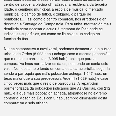
centro de saúde, a piscina climatizada, a residencia da terceira
idade, o cemiterio municipal, a escola de música, o mercado
municipal, o campo de fútbol, o xulgado, o parque de
bombeiros..... así como o centro comarcal, nos arredores e en
dirección a Santiago de Compostela. Para unha información máis
detallada sería necesario acudir á memoria do Plan onde se
indican as superficies, así como se lle asigna un código en
función do tipo.
Nunha comparativa a nivel xeral, podemos destacar que o núcleo
urbano de Ordes (5.968 hab.) achega case a mesma poboación
que o resto de parroquias (6.995 hab.), polo que para a
comparativa imos normalizar os datos, non tendo en conta este
valor. Non obstante e tendo en conta esta característica seguiría
sendo a parroquia que máis poboación achega, 1.547 hab., un
terzo maior que a súa predecesora Ardemil (1.029 hab.) e case
cinco veces máis que o resto de parroquias. A repartición
pormenorizada da poboación indícanos que As Casillas, con 212
hab., é a que máis poboación achega, atopándose no extremo
contrario Mesón de Deus con 3 hab., sempre eliminando desta
comparativa o solo urbano.