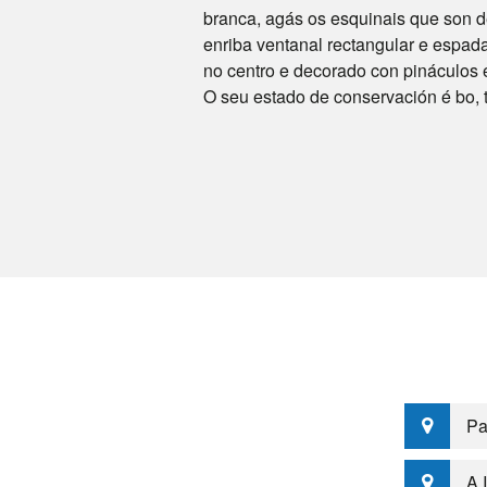
branca, agás os esquinais que son de
enriba ventanal rectangular e espada
no centro e decorado con pináculos e
O seu estado de conservación é bo, t
Pa
A 